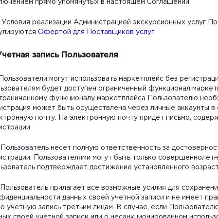
лючением прямо упомянутых в настоящем Соглашении.
0. Условия реализации Администрацией экскурсионных услуг П
улируются
Офертой для Поставщиков услуг
.
Учетная запись Пользователя
. Пользователи могут использовать маркетплейс без регистраци
ьзователям будет доступен ограниченный функционал маркетп
граниченному функционалу маркетплейса Пользователю необх
истрация может быть осуществлена через личные аккаунты в 
ктронную почту. На электронную почту придет письмо, соде
истрации.
. Пользователь несет полную ответственность за достовернос
истрации. Пользователями могут быть только совершеннолетн
ьзователь подтверждает достижение установленного возрас
. Пользователь прилагает все возможные усилия для сохранен
фиденциальности данных своей учетной записи и не имеет пра
ю учетную запись третьим лицам. В случае, если Пользовател
ных своей учетной записи или о несанкционированном использо