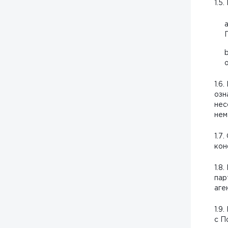
1.5
1.6
озн
нес
нем
1.7
кон
1.8
пар
аге
1.9
с П