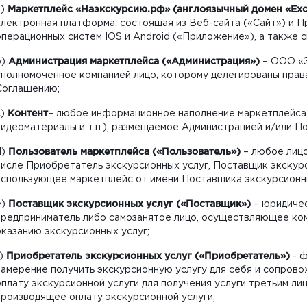
a)
Маркетплейс «Наэкскурсию.рф» (англоязычный домен «Exc
электронная платформа, состоящая из Веб-сайта («Сайт») и 
операционных систем IOS и Android («Приложение»), а также с
b)
Администрация маркетплейса («Администрация»)
– ООО «
уполномоченное компанией лицо, которому делегированы прав
Соглашению;
c)
Контент
– любое информационное наполнение маркетплейса 
видеоматериалы и т.п.), размещаемое Администрацией и/или П
d)
Пользователь маркетплейса («Пользователь»)
– любое лицо
числе Приобретатель экскурсионных услуг, Поставщик экскурс
использующее маркетплейс от имени Поставщика экскурсионны
e)
Поставщик экскурсионных услуг («Поставщик»)
– юридичес
предприниматель либо самозанятое лицо, осуществляющее ко
оказанию экскурсионных услуг;
f)
Приобретатель экскурсионных услуг («Приобретатель»)
- ф
намерение получить экскурсионную услугу для себя и сопров
оплату экскурсионной услуги для получения услуги третьим ли
производящее оплату экскурсионной услуги;