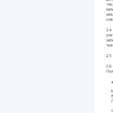
так
зап
уве
сов
2.4
уче
зап
тре
2.5
2.6
Пол