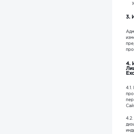
3.
Адм
изм
пре
про
4.
Ли
Exc
4.1
про
пер
Сай
4.2
диз
инд