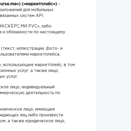
urse.me») («маркетплейс»)
–
Приложений для мобильных
вязанных систем API.
ЭКСКЁРС.МИ РУС», либо
а и обязанности по настоящему
(текст, иллюстрации, фото- и
ользователями маркетплейса.
, использующее маркетплейс, в том
ионных услуг, а также лицо,
х услуг.
кое лицо, индивидуальный
ммерческую деятельность по
изическое лицо, имеющее
ождающих лиц либо произвести
цом, а также юридическое лицо,