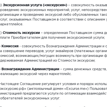
g)
Экскурсионная услуга («экскурсия»)
– совокупность оказыв
проведению экскурсионных мероприятий, услуг, непосредствен
организации и проведению экскурсий либо обусловленных тако
услуг, оказываемых Поставщиком в соответствии с описанием 
маркетплейсе.
h)
Стоимость экскурсии
– определенная Поставщиком сумма д
уплате Приобретателем для получения экскурсионной услуги;
)
Комиссия
- совокупность Вознаграждения Администрации и 
за совершение переводов, услуг эквайеров (платежных организ
комиссий, возникающих/могущих возникнуть при организации 
удерживаемая Администрацией из Стоимости экскурсии;
)
Вознаграждение Администрации
– сумма денежных средств,
реализацию экскурсий через маркетплейс.
. Настоящее Соглашение регулирует условия и порядок испол
экскурсию.рф» (англоязычный домен «Excurse.me») Пользова
инистрацией предлагаются услуги по оптимизации взаимодейс
обретателей экскурсионных услуг.