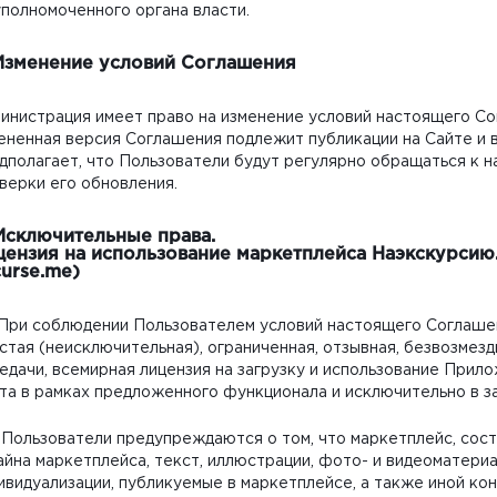
уполномоченного органа власти.
 Изменение условий Соглашения
инистрация имеет право на изменение условий настоящего Со
ененная версия Соглашения подлежит публикации на Сайте и 
дполагает, что Пользователи будут регулярно обращаться к
верки его обновления.
 Исключительные права.
цензия на использование маркетплейса Наэкскурси
urse.me)
. При соблюдении Пользователем условий настоящего Соглаш
стая (неисключительная), ограниченная, отзывная, безвозмезд
едачи, всемирная лицензия на загрузку и использование Прило
та в рамках предложенного функционала и исключительно в з
. Пользователи предупреждаются о том, что маркетплейс, сос
айна маркетплейса, текст, иллюстрации, фото- и видеоматериа
ивидуализации, публикуемые в маркетплейсе, а также иной ко