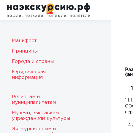
Манифест
Принципы
Города и страны
Ра
Юридическая
(а
информация
Регионам и
1.1
муниципалитетам
ООО
пер
Музеям, выставкам,
учреждениям культуры
1.2
Экскурсионным и