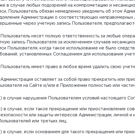
же в случае любых подозрений на компрометацию и несанкци
иси, Пользователь обязан немедленно уведомить об этом Адм
домления Администрации о соответствующих неправомерных д
ершенные через учетную запись Пользователя, предполагаю
. Пользователь несет полную ответственность за любые опер
тную запись Пользователя за исключением случаев несанкцио
иси Пользователя, когда такое использование не было следс
бований, установленных Соглашением для использования учетн
. Пользователь имеет право в любое время удалить свою учетн
. Администрация оставляет за собой право прекратить или при
ьзователя на Сайте и/или в Приложении полностью или частич
a) в случае нарушения Пользователем условий настоящего Со
b) в случае, если такое прекращение или приостановление со
безопасности или защиты интересов Администрации, личной и
Пользователей или третьих лиц;
c) в случае, если основанием для такого прекращения или пр