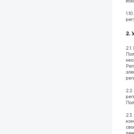
иск
1.1
рег
2. 
2.1
Пол
нео
Рег
эле
рег
2.2
рег
Пол
2.3
кон
сво
дан