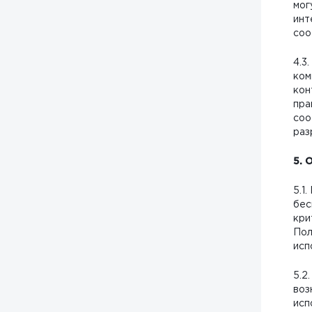
мог
инт
соо
4.3
ком
кон
пра
соо
раз
5. 
5.1
бес
кри
Пол
исп
5.2
воз
исп