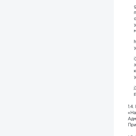
i
j
1.4
«На
Адм
При