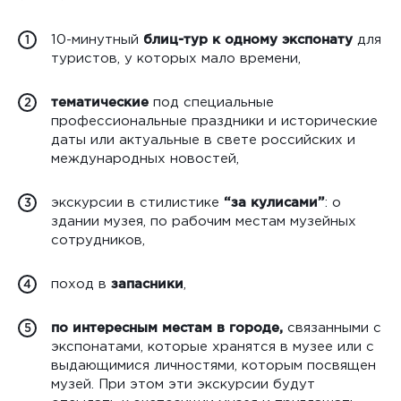
10-минутный
​блиц-тур к одному экспонату​
для
1
туристов, у которых мало времени,
тематические​
под специальные
2
профессиональные праздники и исторические
даты или актуальные в свете российских и
международных новостей,
экскурсии в стилистике​
“за кулисами”​
: о
3
здании музея, по рабочим местам музейных
сотрудников,
поход в
​запасники​
,
4
по интересным местам в городе​,
связанными с
5
экспонатами, которые хранятся в музее или с
выдающимися личностями, которым посвящен
музей. При этом эти экскурсии будут